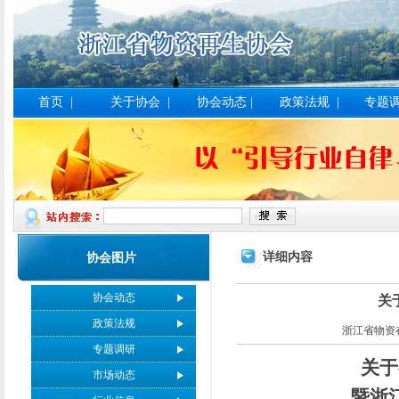
首页
|
关于协会
|
协会动态
|
政策法规
|
专题
详细内容
协会图片
协会动态
关
政策法规
浙江省物资在生协
专题调研
关于
市场动态
暨浙