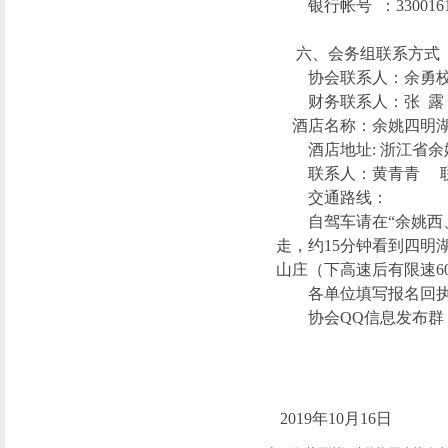
银行帐号
：
330016
六、会务组联系方式
协会联系人：余勇
财务联系人：张
露
酒店名称：余姚四明
酒店地址
: 浙江省
联系人：黄青青
交通路线：
自驾车请在
“余姚
走，约15分钟看到四明
山庄（下高速后有限速6
各单位填写报名回
协会
QQ信息发布群：7
201
9
年
10
月
16
日