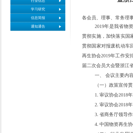
行业信息
学习研究
各会员、理事、常务理
信息简报
2
019
年是我省物
通知通告
贯彻实施，加快落实国
贯彻国家对报废机动车
再生协会
201
9
年工作安
届二次会员大会暨浙江
一、
会议主要内
（一）政策宣传贯
1.
审议协会
201
8
年
2.
审议协会
2
018
年
3.
省商务厅领导作
4.
中国物资再生协