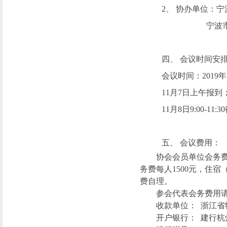
2、
协办单位：宁
宁波
四、
会议时间安
会议时间：
2
019
年
11
月
7日上午报到
11
月
8日9:0
0
-
11
:3
0
五、
会议费用：
协会会员单位会务
务费每人
1
500
元，住宿
费自理。
参会代表会务费用
收款单位：
浙江省
开户银行：
建行杭